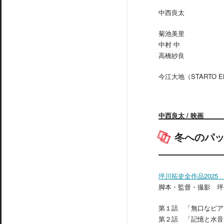
中西良太
菊池美里
中村 中
高橋紗良
今江大地（STARTO EN
中西良太 / 映画
冬へのパ
坪川拓史全作品2025
脚本・監督・撮影 坪
第１話 「無口なピア
第２話 「記憶と水音