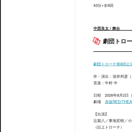
43分×全6回
中西良太 / 舞台
劇団トロー
劇団トローチ第8回公
作・演出：深井邦彦（HIG
音楽：中村 中
日程 2026年8月2日
劇場
赤坂RED/THEA
【出演】
辻親八／東地宏樹／小
（以上トローチ）