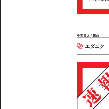
中西良太 / 舞台
エダニク