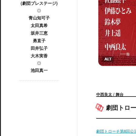
(劇団プレステージ)
◎
青山知可子
太田真希
坂井三恵
勇直子
田井弘子
大木実香
◎
池田真一
中西良太 / 舞台
劇団トロー
劇団トローチ第8回公