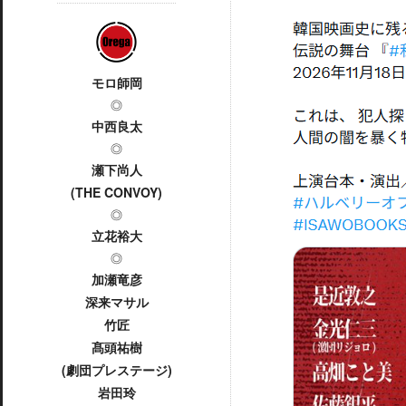
モロ師岡
◎
中西良太
◎
瀬下尚人
(THE CONVOY)
◎
立花裕大
◎
加瀬竜彦
深来マサル
竹匠
髙頭祐樹
(劇団プレステージ)
岩田玲