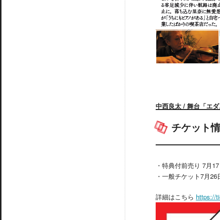
中西良太 / 舞台「エ
チケット
・特典付前売り 7月1
・一般チケット7月26日
詳細はこちら
https:/