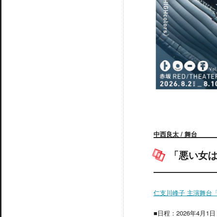
中西良太 / 舞台
「悪い女
仁支川峰子 主演舞台
■日程：2026年4月1