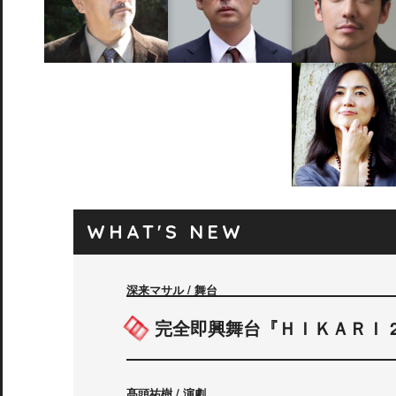
デビット 伊東
モロ 師岡
中西 良太
David Ito
moro Morooka
Ryota Nakanish
竹 匠
髙頭 祐樹
岩田 玲
Takumi Take
Yuki Takato
Ryo Iwata
WHAT'S NEW
勇 直子
Naoko Isamu
深来マサル / 舞台
完全即興舞台『ＨＩＫＡＲＩ 2
髙頭祐樹 / 演劇