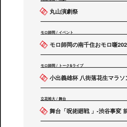
丸山演劇祭
モロ師岡 / イベント
モロ師岡の南千住おモロ噺202
モロ師岡 / トーク&ライブ
小出義雄杯 八街落花生マラソン
立花裕大 / 舞台
舞台「呪術廻戦 」-渋谷事変 前