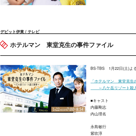
デビット伊東 / テレビ
ホテルマン 東堂克生の事件ファイル
BS-TBS 1月22日(土)よる
「ホテルマン 東堂克
～八ケ岳リゾート殺人
■キャスト
内藤剛志
内山理名
永島敏行
紫吹淳