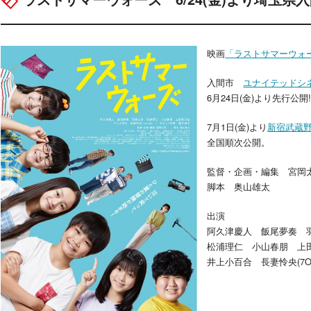
映画
「ラストサマーウォ
入間市
ユナイテッドシ
6月24日(金)より先行公開
7月1日(金)より
新宿武蔵
全国順次公開。
監督・企画・編集 宮岡
脚本 奥山雄太
出演
阿久津慶人 飯尾夢奏 
松浦理仁 小山春朋 上
井上小百合 長妻怜央(7O