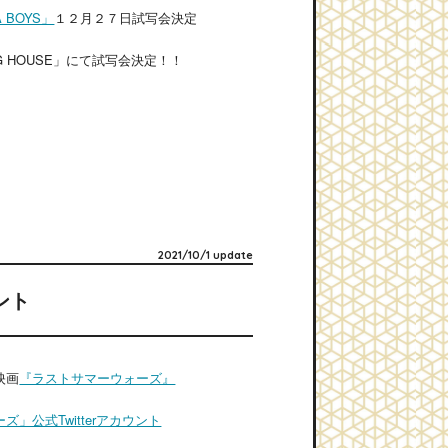
A BOYS」
１２月２７日試写会決定
 HOUSE」にて試写会決定！！
2021/10/1 update
ント
映画
『ラストサマーウォーズ』
」公式Twitterアカウント