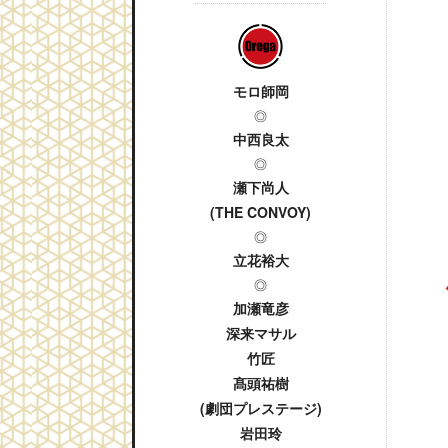
モロ師岡
◎
中西良太
◎
瀬下尚人
(THE CONVOY)
◎
立花裕大
◎
加瀬竜彦
深来マサル
竹匠
髙頭祐樹
(劇団プレステージ)
岩田玲