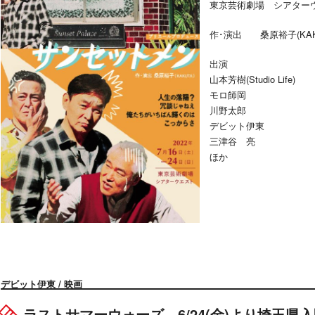
東京芸術劇場 シアター
作･演出 桑原裕子(KAK
出演
山本芳樹(Studio Life)
モロ師岡
川野太郎
デビット伊東
三津谷 亮
ほか
デビット伊東 / 映画
ラストサマーウォーズ 6/24(金)より埼玉県