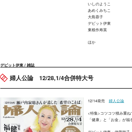
いしのようこ
あめくみちこ
大島蓉子
デビット伊東
東根作寿英
ほか
デビット伊東 / 雑誌
婦人公論 12/28,1/4合併特大号
12/14発売
婦人公論
<特集>コツコツ積み重ね
「健康」と「お金」が福
デビット伊東・伊藤能子