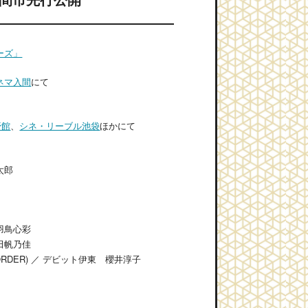
ーズ」
ネマ入間
にて
!
野館
、
シネ・リーブル池袋
ほかにて
太郎
羽鳥心彩
田帆乃佳
RDER) ／ デビット伊東 櫻井淳子