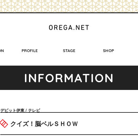
ON
PROFILE
STAGE
SHOP
I
N
F
O
R
M
A
T
I
O
N
デビット伊東 / テレビ
クイズ！脳ベルＳＨＯＷ