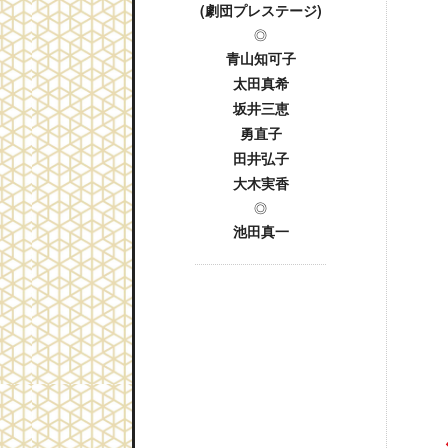
(劇団プレステージ)
◎
青山知可子
太田真希
坂井三恵
勇直子
田井弘子
大木実香
◎
池田真一