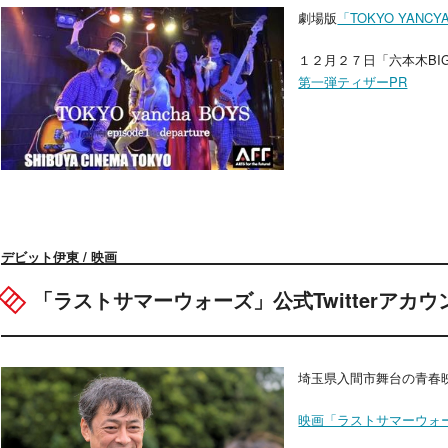
劇場版
「TOKYO YANCY
１２月２７日「六本木BIG
第一弾ティザーPR
デビット伊東 / 映画
「ラストサマーウォーズ」公式Twitterアカウ
埼玉県入間市舞台の青春
映画「ラストサマーウォーズ