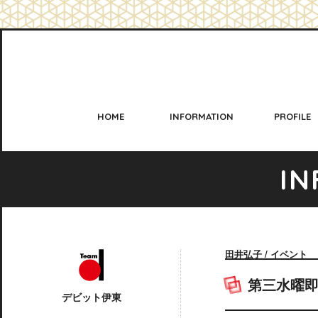
HOME
INFORMATION
PROFILE
I
N
田井弘子 / イベント
第三水曜即
デビット伊東