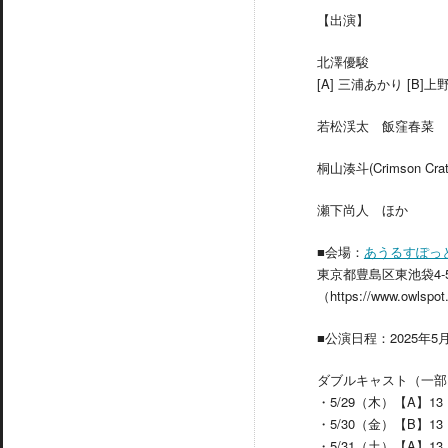
【出演】
北澤優駿
[A] 三浦あかり [B]上
若松渓太 飯窪春菜
桐山湊斗(Crimson Cra
瀬下尚人 ほか
■会場：
あうるすぽっ
東京都豊島区東池袋4-
（https://www.owlspot
■公演日程：2025年5
ダブルキャスト（一部
・5/29（木）【A】13
・5/30（金）【B】13
・5/31（土）【A】13