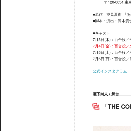
〒120-0034 東京
■原作 汐見夏衛 『
■脚本・演出：岡本貴
■キャスト
7月3日(木)：百合役
7月4日(金)：百合役
7月5日(土)：百合役
7月6日(日)：百合役
公式インスタグラム
瀬下尚人 / 舞台
「THE C