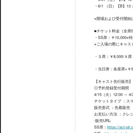
・6/1 （日）【B】13
※開場および受付開始
■チケット料金（全席
・SS席：￥10,000※
※ご入場の際にキャス
・Ｓ席：￥8,000/Ａ席：
・当日券：各座席+￥5
【キャスト先行販売】
◎予約登録受付期間
4/15（火）12:00 ～ 4
チケットタイプ ：ス
販売形式 ：先着販売
お支払い方法 ：クレ
-販売URL-
SS席：
https://act-pi