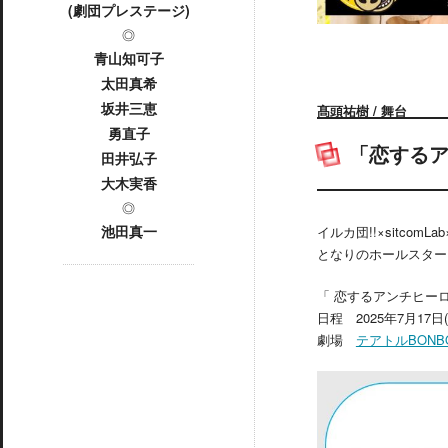
(劇団プレステージ)
◎
青山知可子
太田真希
坂井三恵
髙頭祐樹 / 舞台
勇直子
「恋する
田井弘子
大木実香
◎
池田真一
イルカ団!!×sitcomLa
となりのホールスター
「 恋するアンチヒー
日程 2025年7月17日(
劇場
テアトルBONB