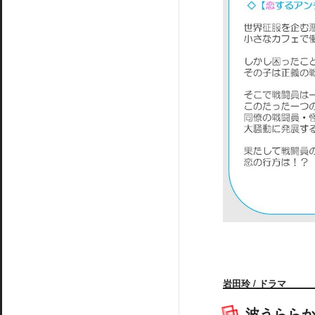
岩田玲 / ドラマ
波うらら