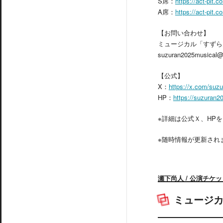
S席：
https://act-pit.
A席：
https://act-pit.
【お問い合わせ】
ミュージカル「すずら
suzuran2025musical@
【公式】
X：
https://x.com/suz
HP：
https://suzuran2
※詳細は公式Ｘ、HP
※随時情報が更新され
瀬下尚人 / 公演チケ
ミュージ