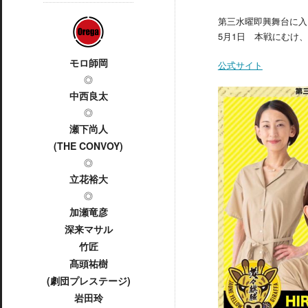
第三水曜即興舞台に入
5月1日 本戦にむけ
モロ師岡
公式サイト
◎
中西良太
◎
瀬下尚人
(THE CONVOY)
◎
立花裕大
◎
加瀬竜彦
深来マサル
竹匠
髙頭祐樹
(劇団プレステージ)
岩田玲