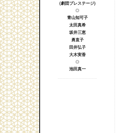
(劇団プレステージ)
◎
青山知可子
太田真希
坂井三恵
勇直子
田井弘子
大木実香
◎
池田真一