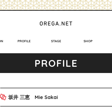
ON
PROFILE
STAGE
SHOP
P
R
O
F
I
L
E
坂井 三恵
Mie Sakai