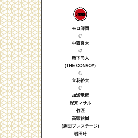
モロ師岡
◎
中西良太
◎
瀬下尚人
(THE CONVOY)
◎
立花裕大
◎
加瀬竜彦
深来マサル
竹匠
髙頭祐樹
(劇団プレステージ)
岩田玲